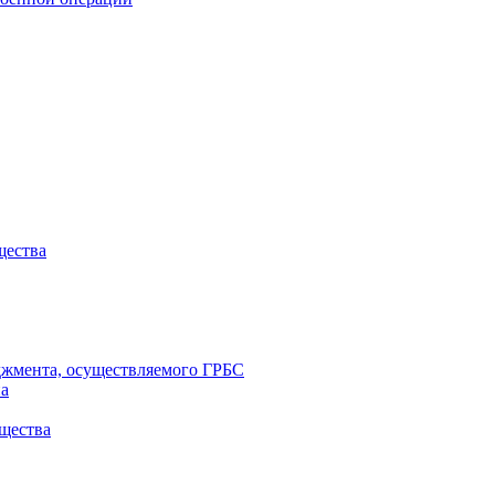
щества
еджмента, осуществляемого ГРБС
на
щества