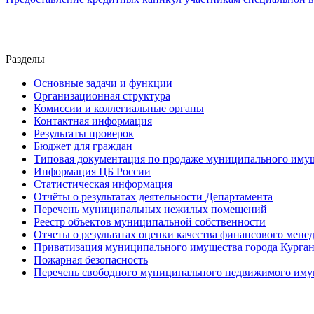
Разделы
Основные задачи и функции
Организационная структура
Комиссии и коллегиальные органы
Контактная информация
Результаты проверок
Бюджет для граждан
Типовая документация по продаже муниципального иму
Информация ЦБ России
Статистическая информация
Отчёты о результатах деятельности Департамента
Перечень муниципальных нежилых помещений
Реестр объектов муниципальной собственности
Отчеты о результатах оценки качества финансового мен
Приватизация муниципального имущества города Курга
Пожарная безопасность
Перечень свободного муниципального недвижимого иму