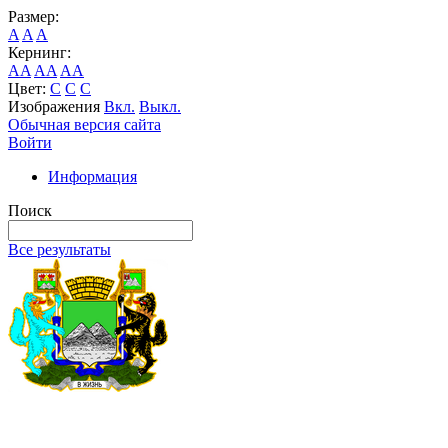
Размер:
A
A
A
Кернинг:
AA
AA
AA
Цвет:
C
C
C
Изображения
Вкл.
Выкл.
Обычная версия сайта
Войти
Информация
Поиск
Все результаты