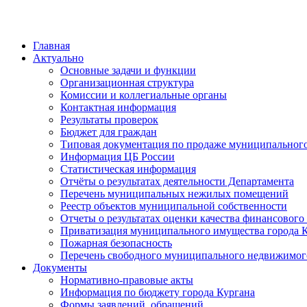
Главная
Актуально
Основные задачи и функции
Организационная структура
Комиссии и коллегиальные органы
Контактная информация
Результаты проверок
Бюджет для граждан
Типовая документация по продаже муниципальног
Информация ЦБ России
Статистическая информация
Отчёты о результатах деятельности Департамента
Перечень муниципальных нежилых помещений
Реестр объектов муниципальной собственности
Отчеты о результатах оценки качества финансовог
Приватизация муниципального имущества города 
Пожарная безопасность
Перечень свободного муниципального недвижимог
Документы
Нормативно-правовые акты
Информация по бюджету города Кургана
Формы заявлений, обращений