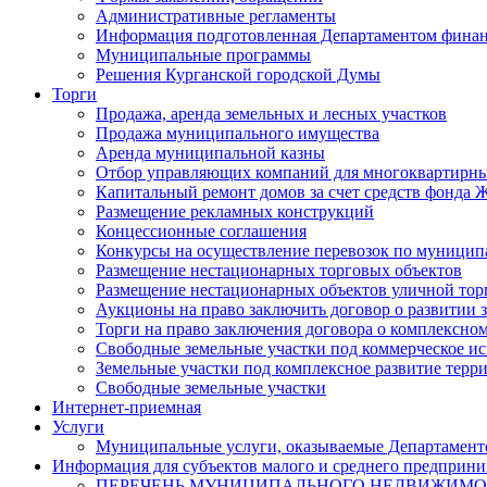
Административные регламенты
Информация подготовленная Департаментом финан
Муниципальные программы
Решения Курганской городской Думы
Торги
Продажа, аренда земельных и лесных участков
Продажа муниципального имущества
Аренда муниципальной казны
Отбор управляющих компаний для многоквартирн
Капитальный ремонт домов за счет средств фонда
Размещение рекламных конструкций
Концессионные соглашения
Конкурсы на осуществление перевозок по муници
Размещение нестационарных торговых объектов
Размещение нестационарных объектов уличной тор
Аукционы на право заключить договор о развитии 
Торги на право заключения договора о комплексно
Свободные земельные участки под коммерческое и
Земельные участки под комплексное развитие терр
Свободные земельные участки
Интернет-приемная
Услуги
Муниципальные услуги, оказываемые Департамент
Информация для субъектов малого и среднего предприни
ПЕРЕЧЕНЬ МУНИЦИПАЛЬНОГО НЕДВИЖИМ