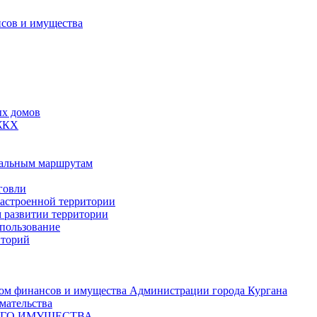
сов и имущества
ых домов
 ЖКХ
пальным маршрутам
говли
застроенной территории
м развитии территории
спользование
иторий
ом финансов и имущества Администрации города Кургана
мательства
ОГО ИМУЩЕСТВА