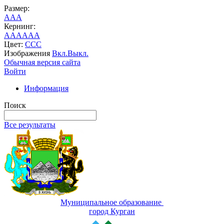
Размер:
A
A
A
Кернинг:
AA
AA
AA
Цвет:
C
C
C
Изображения
Вкл.
Выкл.
Обычная версия сайта
Войти
Информация
Поиск
Все результаты
Муниципальное образование
город Курган