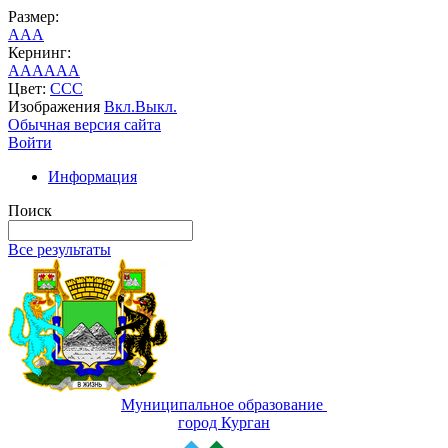
Размер:
A
A
A
Кернинг:
AA
AA
AA
Цвет:
C
C
C
Изображения
Вкл.
Выкл.
Обычная версия сайта
Войти
Информация
Поиск
Все результаты
Муниципальное образование
город Курган