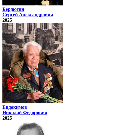
Бердюгин
Сергей Александрович
2025
Евдокимов
Николай Федорович
2025