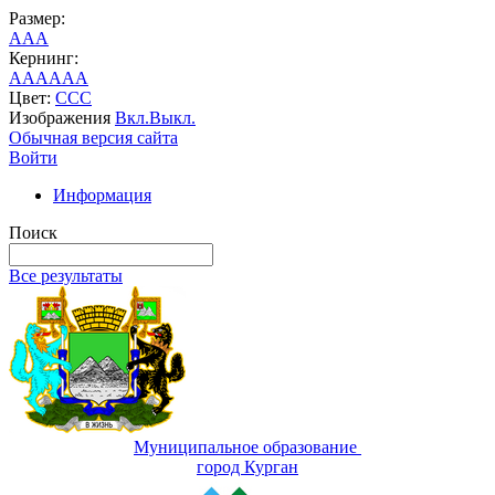
Размер:
A
A
A
Кернинг:
AA
AA
AA
Цвет:
C
C
C
Изображения
Вкл.
Выкл.
Обычная версия сайта
Войти
Информация
Поиск
Все результаты
Муниципальное образование
город Курган