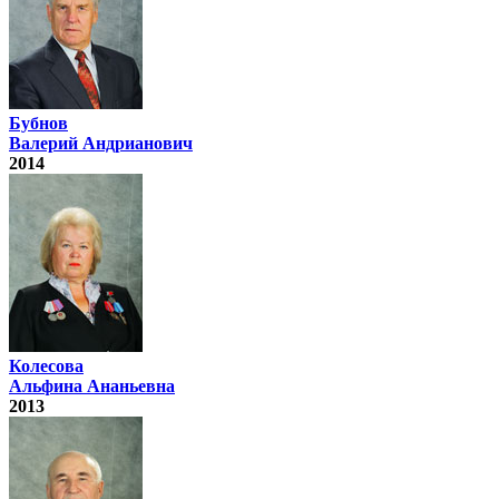
Бубнов
Валерий Андрианович
2014
Колесова
Альфина Ананьевна
2013