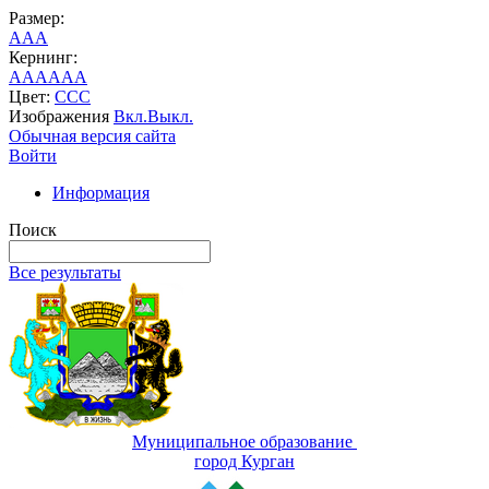
Размер:
A
A
A
Кернинг:
AA
AA
AA
Цвет:
C
C
C
Изображения
Вкл.
Выкл.
Обычная версия сайта
Войти
Информация
Поиск
Все результаты
Муниципальное образование
город Курган