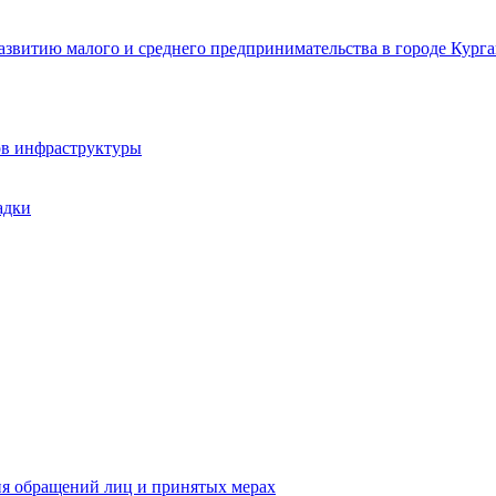
звитию малого и среднего предпринимательства в городе Курга
ов инфраструктуры
адки
ия обращений лиц и принятых мерах