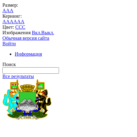
Размер:
A
A
A
Кернинг:
AA
AA
AA
Цвет:
C
C
C
Изображения
Вкл.
Выкл.
Обычная версия сайта
Войти
Информация
Поиск
Все результаты