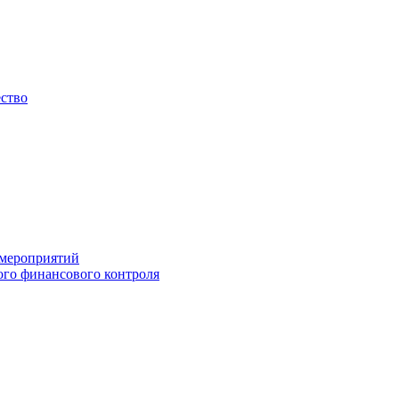
ество
 мероприятий
го финансового контроля