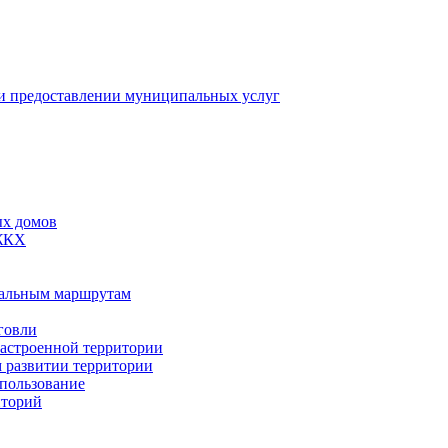
 предоставлении муниципальных услуг
ых домов
 ЖКХ
пальным маршрутам
говли
застроенной территории
м развитии территории
спользование
иторий