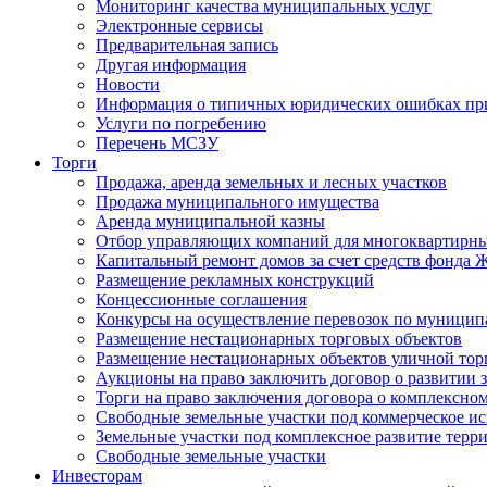
Мониторинг качества муниципальных услуг
Электронные сервисы
Предварительная запись
Другая информация
Новости
Информация о типичных юридических ошибках при
Услуги по погребению
Перечень МСЗУ
Торги
Продажа, аренда земельных и лесных участков
Продажа муниципального имущества
Аренда муниципальной казны
Отбор управляющих компаний для многоквартирн
Капитальный ремонт домов за счет средств фонда
Размещение рекламных конструкций
Концессионные соглашения
Конкурсы на осуществление перевозок по муници
Размещение нестационарных торговых объектов
Размещение нестационарных объектов уличной тор
Аукционы на право заключить договор о развитии 
Торги на право заключения договора о комплексно
Свободные земельные участки под коммерческое и
Земельные участки под комплексное развитие терр
Свободные земельные участки
Инвесторам