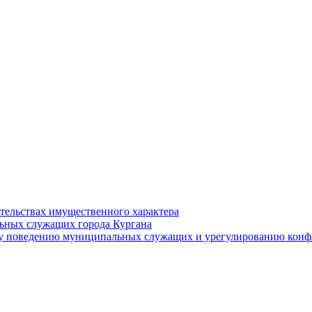
ательствах имущественного характера
ьных служащих города Кургана
у поведению муниципальных служащих и урегулированию конфл